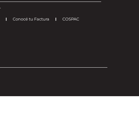
r
Conocé tu Factura
COSPAC