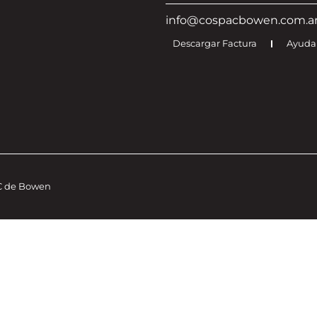
info@cospacbowen.com.a
Descargar Factura
Ayuda
AC de Bowen