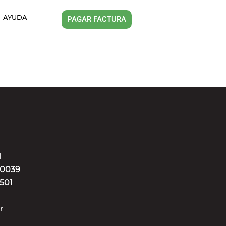
AYUDA
PAGAR FACTURA
N
80039
501
r