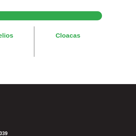
elios
Cloacas
0039