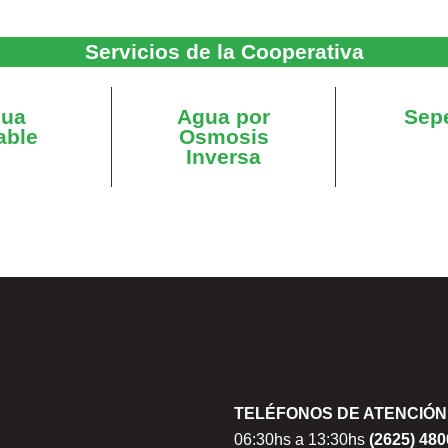
Servicios de la Cooperativa
ua
Agua por
Sep
able
Osmosis
Inversa
TELÉFONOS DE ATENCIÓN
06:30hs a 13:30hs
(2625) 48